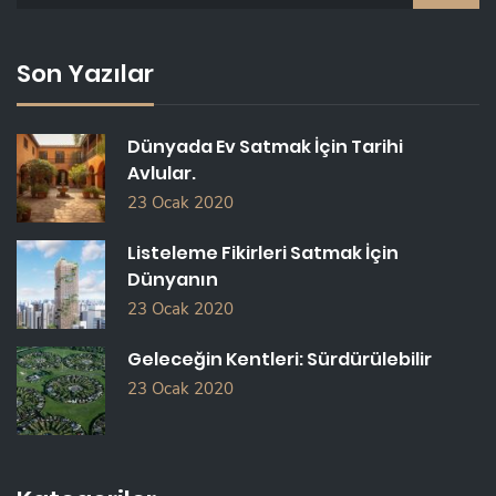
A
R
C
Son Yazılar
H
F
O
Dünyada Ev Satmak İçin Tarihi
R
Avlular.
:
23 Ocak 2020
Listeleme Fikirleri Satmak İçin
Dünyanın
23 Ocak 2020
Geleceğin Kentleri: Sürdürülebilir
23 Ocak 2020