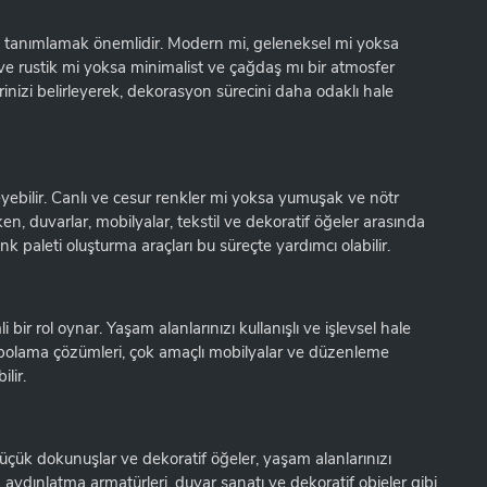
 tanımlamak önemlidir. Modern mi, geleneksel mi yoksa
 ve rustik mi yoksa minimalist ve çağdaş mı bir atmosfer
rinizi belirleyerek, dekorasyon sürecini daha odaklı hale
eyebilir. Canlı ve cesur renkler mi yoksa yumuşak ve nötr
ken, duvarlar, mobilyalar, tekstil ve dekoratif öğeler arasında
k paleti oluşturma araçları bu süreçte yardımcı olabilir.
bir rol oynar. Yaşam alanlarınızı kullanışlı ve işlevsel hale
 Depolama çözümleri, çok amaçlı mobilyalar ve düzenleme
lir.
Küçük dokunuşlar ve dekoratif öğeler, yaşam alanlarınızı
ılar, aydınlatma armatürleri, duvar sanatı ve dekoratif objeler gibi