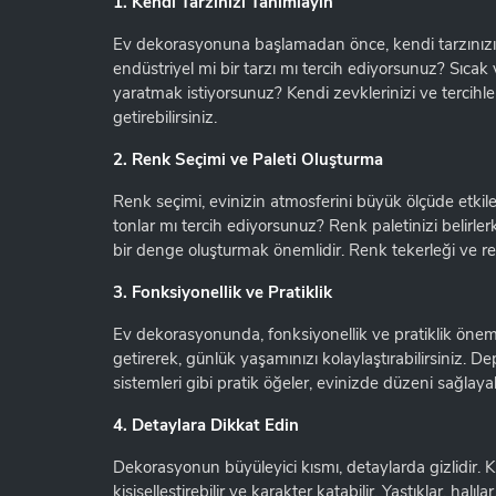
1. Kendi Tarzınızı Tanımlayın
Ev dekorasyonuna başlamadan önce, kendi tarzınızı
endüstriyel mi bir tarzı mı tercih ediyorsunuz? Sıcak
yaratmak istiyorsunuz? Kendi zevklerinizi ve tercihle
getirebilirsiniz.
2. Renk Seçimi ve Paleti Oluşturma
Renk seçimi, evinizin atmosferini büyük ölçüde etkil
tonlar mı tercih ediyorsunuz? Renk paletinizi belirler
bir denge oluşturmak önemlidir. Renk tekerleği ve ren
3. Fonksiyonellik ve Pratiklik
Ev dekorasyonunda, fonksiyonellik ve pratiklik önemli 
getirerek, günlük yaşamınızı kolaylaştırabilirsiniz.
sistemleri gibi pratik öğeler, evinizde düzeni sağlayabi
4. Detaylara Dikkat Edin
Dekorasyonun büyüleyici kısmı, detaylarda gizlidir. 
kişiselleştirebilir ve karakter katabilir. Yastıklar, hal